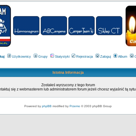
kaj
Użytkownicy
Grupy
Statystyki
Rejestracja
Zaloguj
Album
Istotna Informacja
Zostałeś wyrzucony z tego forum
taktuj się z webmasterem lub administratorem forum jeżeli chcesz wyjaśnić tą sytu
Powered by
phpBB
modified by
Przemo
© 2003 phpBB Group