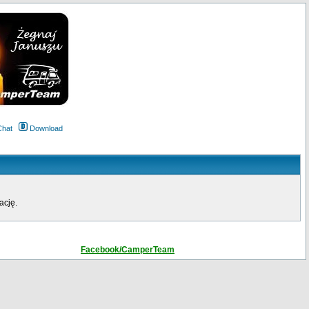
Chat
Download
ację.
Facebook/CamperTeam