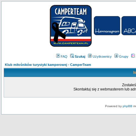
FAQ
Szukaj
Użytkownicy
Grupy
Klub miłośników turystyki kamperowej - CamperTeam
I
Zostałeś
Skontaktuj się z webmasterem lub admi
Powered by
phpBB
mo