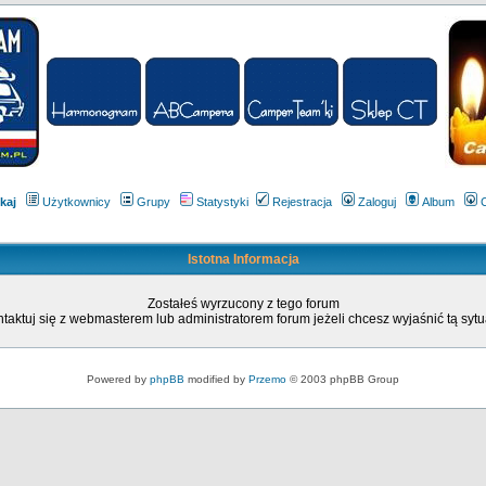
kaj
Użytkownicy
Grupy
Statystyki
Rejestracja
Zaloguj
Album
Istotna Informacja
Zostałeś wyrzucony z tego forum
taktuj się z webmasterem lub administratorem forum jeżeli chcesz wyjaśnić tą sytu
Powered by
phpBB
modified by
Przemo
© 2003 phpBB Group