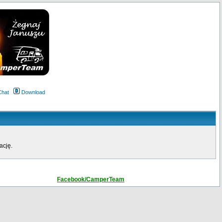
Chat
Download
ację.
Facebook/CamperTeam