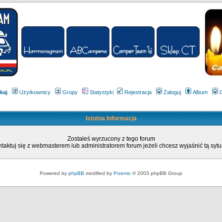
kaj
Użytkownicy
Grupy
Statystyki
Rejestracja
Zaloguj
Album
Istotna Informacja
Zostałeś wyrzucony z tego forum
taktuj się z webmasterem lub administratorem forum jeżeli chcesz wyjaśnić tą sytu
Powered by
phpBB
modified by
Przemo
© 2003 phpBB Group