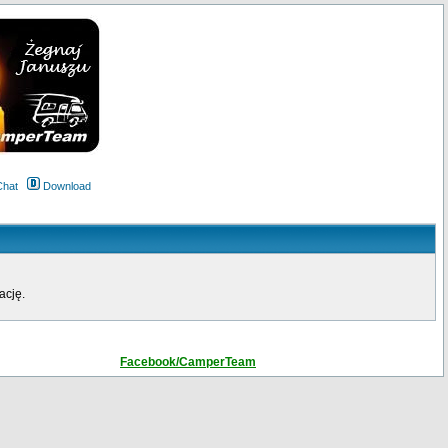
Chat
Download
ację.
Facebook/CamperTeam