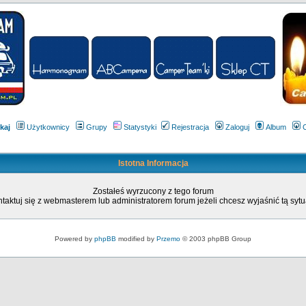
kaj
Użytkownicy
Grupy
Statystyki
Rejestracja
Zaloguj
Album
Istotna Informacja
Zostałeś wyrzucony z tego forum
taktuj się z webmasterem lub administratorem forum jeżeli chcesz wyjaśnić tą sytu
Powered by
phpBB
modified by
Przemo
© 2003 phpBB Group