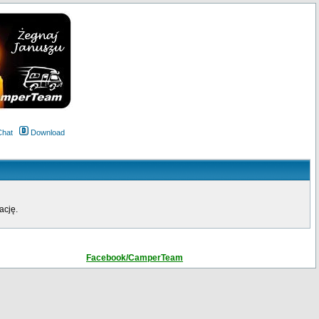
Chat
Download
ację.
Facebook/CamperTeam