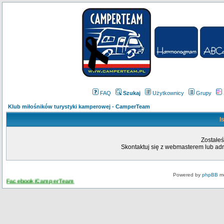
FAQ
Szukaj
Użytkownicy
Grupy
Klub miłośników turystyki kamperowej - CamperTeam
I
Zostałeś
Skontaktuj się z webmasterem lub admi
Powered by
phpBB
mo
Facebook/CamperTeam