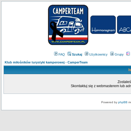
FAQ
Szukaj
Użytkownicy
Grupy
Klub miłośników turystyki kamperowej - CamperTeam
I
Zostałeś
Skontaktuj się z webmasterem lub admi
Powered by
phpBB
mo