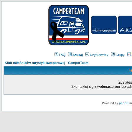
FAQ
Szukaj
Użytkownicy
Grupy
Klub miłośników turystyki kamperowej - CamperTeam
I
Zostałeś
Skontaktuj się z webmasterem lub admi
Powered by
phpBB
mo