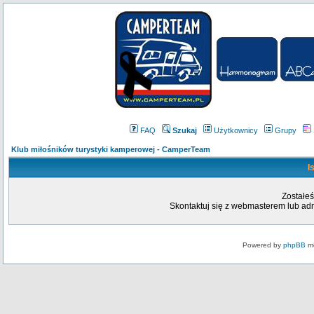
FAQ
Szukaj
Użytkownicy
Grupy
Klub miłośników turystyki kamperowej - CamperTeam
I
Zostałeś
Skontaktuj się z webmasterem lub admi
Powered by
phpBB
mo