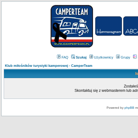
FAQ
Szukaj
Użytkownicy
Grupy
Klub miłośników turystyki kamperowej - CamperTeam
I
Zostałeś
Skontaktuj się z webmasterem lub admi
Powered by
phpBB
mo