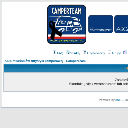
FAQ
Szukaj
Użytkownicy
Grupy
Klub miłośników turystyki kamperowej - CamperTeam
I
Zostałeś
Skontaktuj się z webmasterem lub admi
Powered by
phpBB
mo