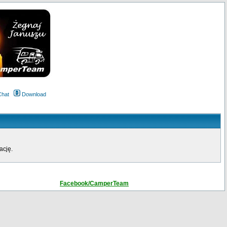
Chat
Download
ację.
Facebook/CamperTeam