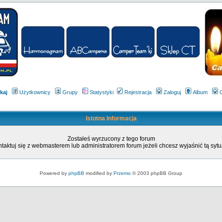
kaj
Użytkownicy
Grupy
Statystyki
Rejestracja
Zaloguj
Album
Istotna Informacja
Zostałeś wyrzucony z tego forum
taktuj się z webmasterem lub administratorem forum jeżeli chcesz wyjaśnić tą sytu
Powered by
phpBB
modified by
Przemo
© 2003 phpBB Group