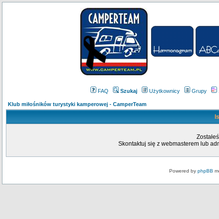
FAQ
Szukaj
Użytkownicy
Grupy
Klub miłośników turystyki kamperowej - CamperTeam
I
Zostałeś
Skontaktuj się z webmasterem lub admi
Powered by
phpBB
mo