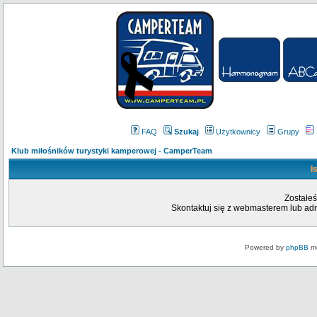
FAQ
Szukaj
Użytkownicy
Grupy
Klub miłośników turystyki kamperowej - CamperTeam
I
Zostałeś
Skontaktuj się z webmasterem lub admi
Powered by
phpBB
mo