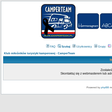
FAQ
Szukaj
Użytkownicy
Grupy
Klub miłośników turystyki kamperowej - CamperTeam
I
Zostałeś
Skontaktuj się z webmasterem lub admi
Powered by
phpBB
mo