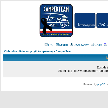
FAQ
Szukaj
Użytkownicy
Grupy
Klub miłośników turystyki kamperowej - CamperTeam
I
Zostałeś
Skontaktuj się z webmasterem lub admi
Powered by
phpBB
mo