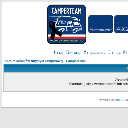
FAQ
Szukaj
Użytkownicy
Grupy
Klub miłośników turystyki kamperowej - CamperTeam
I
Zostałeś
Skontaktuj się z webmasterem lub admi
Powered by
phpBB
mo