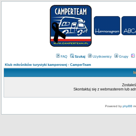
FAQ
Szukaj
Użytkownicy
Grupy
Klub miłośników turystyki kamperowej - CamperTeam
I
Zostałeś
Skontaktuj się z webmasterem lub admi
Powered by
phpBB
mo