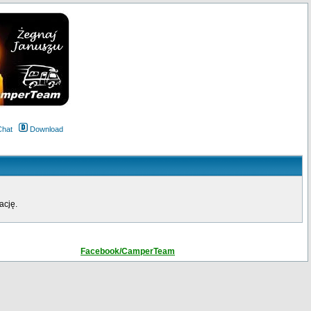
Chat
Download
ację.
Facebook/CamperTeam