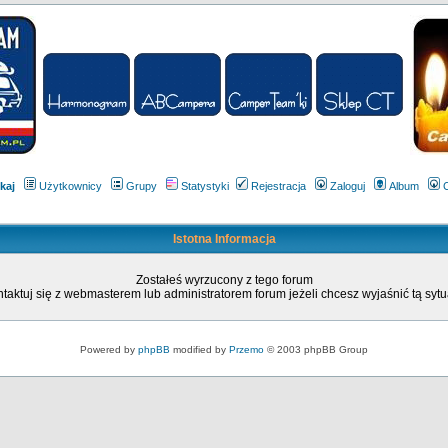
kaj
Użytkownicy
Grupy
Statystyki
Rejestracja
Zaloguj
Album
Istotna Informacja
Zostałeś wyrzucony z tego forum
taktuj się z webmasterem lub administratorem forum jeżeli chcesz wyjaśnić tą sytu
Powered by
phpBB
modified by
Przemo
© 2003 phpBB Group