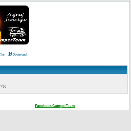
Chat
Download
ację.
Facebook/CamperTeam