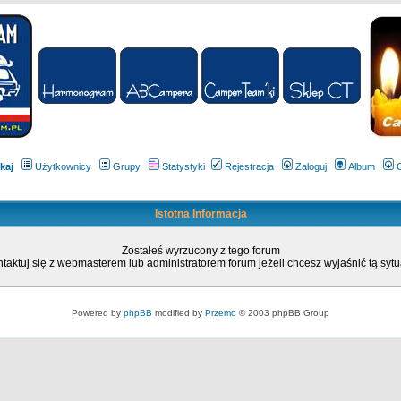
kaj
Użytkownicy
Grupy
Statystyki
Rejestracja
Zaloguj
Album
Istotna Informacja
Zostałeś wyrzucony z tego forum
taktuj się z webmasterem lub administratorem forum jeżeli chcesz wyjaśnić tą sytu
Powered by
phpBB
modified by
Przemo
© 2003 phpBB Group