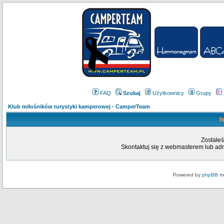
FAQ
Szukaj
Użytkownicy
Grupy
Klub miłośników turystyki kamperowej - CamperTeam
I
Zostałeś
Skontaktuj się z webmasterem lub admi
Powered by
phpBB
mo