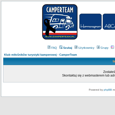
FAQ
Szukaj
Użytkownicy
Grupy
Klub miłośników turystyki kamperowej - CamperTeam
I
Zostałeś
Skontaktuj się z webmasterem lub admi
Powered by
phpBB
mo