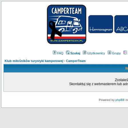
FAQ
Szukaj
Użytkownicy
Grupy
Klub miłośników turystyki kamperowej - CamperTeam
I
Zostałeś
Skontaktuj się z webmasterem lub admi
Powered by
phpBB
mo