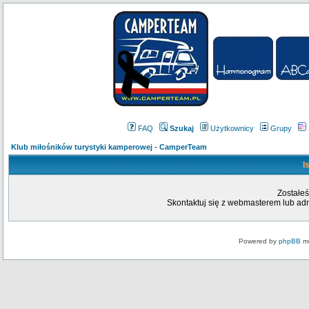
FAQ
Szukaj
Użytkownicy
Grupy
Klub miłośników turystyki kamperowej - CamperTeam
I
Zostałeś
Skontaktuj się z webmasterem lub admi
Powered by
phpBB
mo