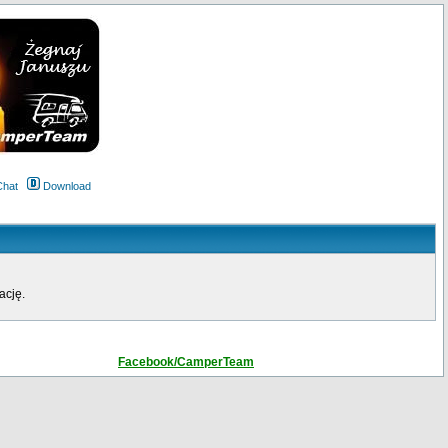
Chat
Download
ację.
Facebook/CamperTeam