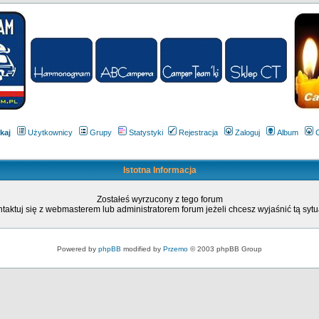
kaj
Użytkownicy
Grupy
Statystyki
Rejestracja
Zaloguj
Album
Istotna Informacja
Zostałeś wyrzucony z tego forum
taktuj się z webmasterem lub administratorem forum jeżeli chcesz wyjaśnić tą sytu
Powered by
phpBB
modified by
Przemo
© 2003 phpBB Group