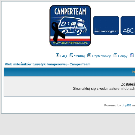
FAQ
Szukaj
Użytkownicy
Grupy
Klub miłośników turystyki kamperowej - CamperTeam
I
Zostałeś
Skontaktuj się z webmasterem lub admi
Powered by
phpBB
mo