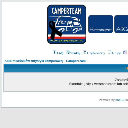
FAQ
Szukaj
Użytkownicy
Grupy
Klub miłośników turystyki kamperowej - CamperTeam
I
Zostałeś
Skontaktuj się z webmasterem lub admi
Powered by
phpBB
mo