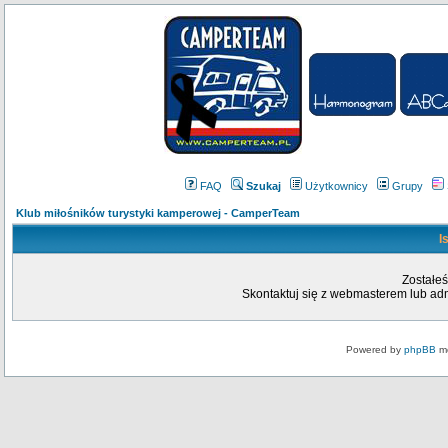
FAQ
Szukaj
Użytkownicy
Grupy
Klub miłośników turystyki kamperowej - CamperTeam
I
Zostałeś
Skontaktuj się z webmasterem lub admi
Powered by
phpBB
mo