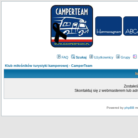
FAQ
Szukaj
Użytkownicy
Grupy
Klub miłośników turystyki kamperowej - CamperTeam
I
Zostałeś
Skontaktuj się z webmasterem lub admi
Powered by
phpBB
mo