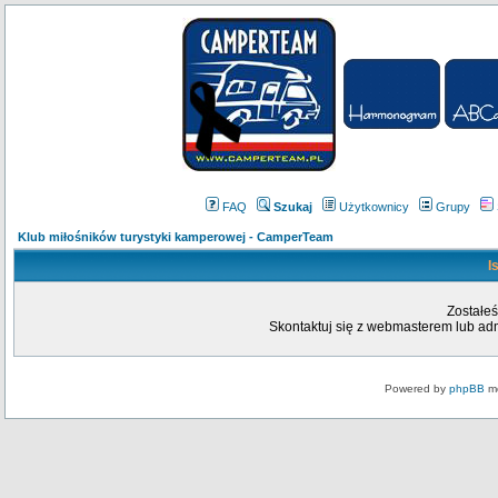
FAQ
Szukaj
Użytkownicy
Grupy
Klub miłośników turystyki kamperowej - CamperTeam
I
Zostałeś
Skontaktuj się z webmasterem lub admi
Powered by
phpBB
mo