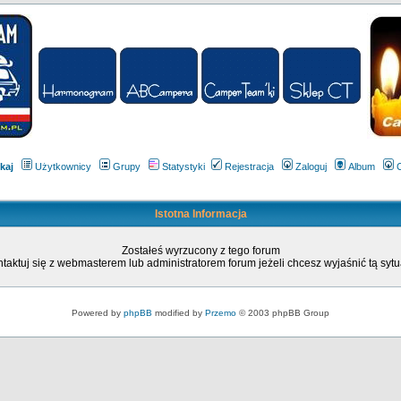
kaj
Użytkownicy
Grupy
Statystyki
Rejestracja
Zaloguj
Album
Istotna Informacja
Zostałeś wyrzucony z tego forum
taktuj się z webmasterem lub administratorem forum jeżeli chcesz wyjaśnić tą sytu
Powered by
phpBB
modified by
Przemo
© 2003 phpBB Group