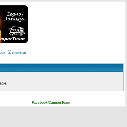
Chat
Download
ację.
Facebook/CamperTeam