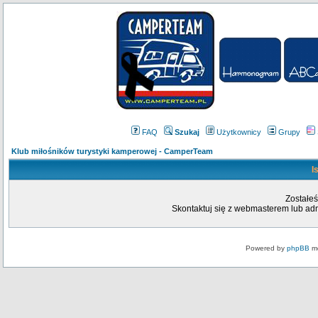
FAQ
Szukaj
Użytkownicy
Grupy
Klub miłośników turystyki kamperowej - CamperTeam
I
Zostałeś
Skontaktuj się z webmasterem lub admi
Powered by
phpBB
mo