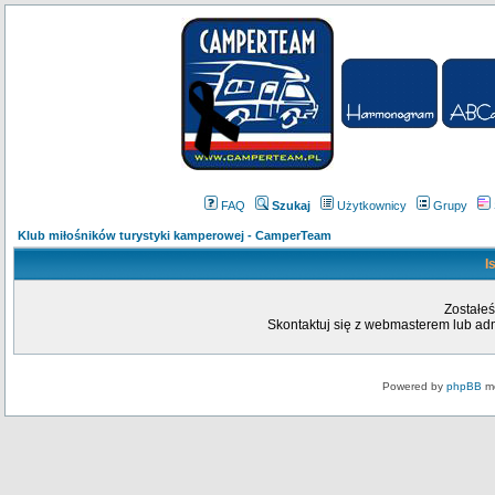
FAQ
Szukaj
Użytkownicy
Grupy
Klub miłośników turystyki kamperowej - CamperTeam
I
Zostałeś
Skontaktuj się z webmasterem lub admi
Powered by
phpBB
mo