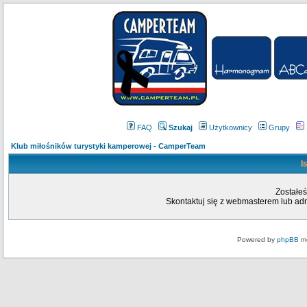
FAQ
Szukaj
Użytkownicy
Grupy
Klub miłośników turystyki kamperowej - CamperTeam
I
Zostałeś
Skontaktuj się z webmasterem lub admi
Powered by
phpBB
mo