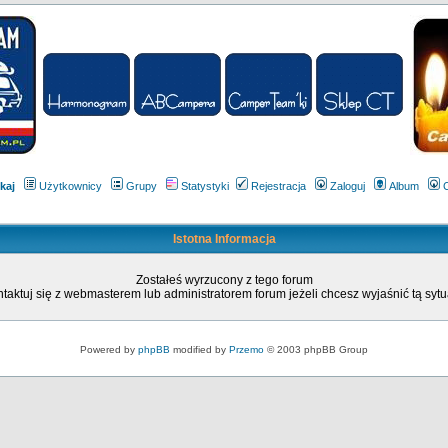
kaj
Użytkownicy
Grupy
Statystyki
Rejestracja
Zaloguj
Album
Istotna Informacja
Zostałeś wyrzucony z tego forum
taktuj się z webmasterem lub administratorem forum jeżeli chcesz wyjaśnić tą sytu
Powered by
phpBB
modified by
Przemo
© 2003 phpBB Group