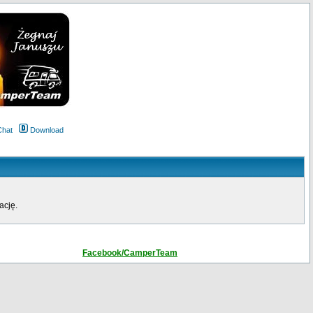
Chat
Download
ację.
Facebook/CamperTeam