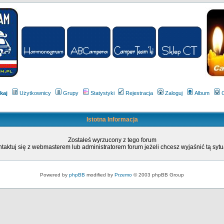
kaj
Użytkownicy
Grupy
Statystyki
Rejestracja
Zaloguj
Album
Istotna Informacja
Zostałeś wyrzucony z tego forum
taktuj się z webmasterem lub administratorem forum jeżeli chcesz wyjaśnić tą sytu
Powered by
phpBB
modified by
Przemo
© 2003 phpBB Group