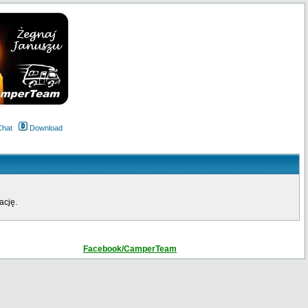
Chat
Download
ację.
Facebook/CamperTeam