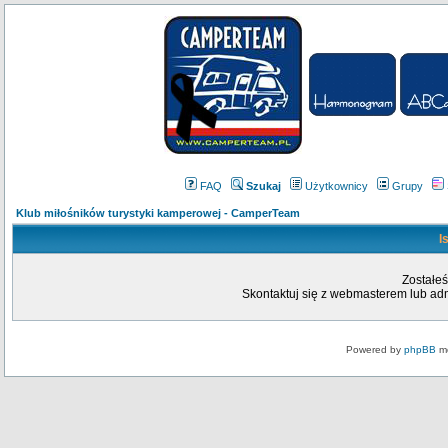
FAQ
Szukaj
Użytkownicy
Grupy
Klub miłośników turystyki kamperowej - CamperTeam
I
Zostałeś
Skontaktuj się z webmasterem lub admi
Powered by
phpBB
mo