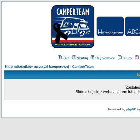
FAQ
Szukaj
Użytkownicy
Grupy
Klub miłośników turystyki kamperowej - CamperTeam
I
Zostałeś
Skontaktuj się z webmasterem lub admi
Powered by
phpBB
mo