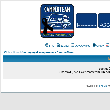
FAQ
Szukaj
Użytkownicy
Grupy
Klub miłośników turystyki kamperowej - CamperTeam
I
Zostałeś
Skontaktuj się z webmasterem lub admi
Powered by
phpBB
mo