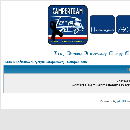
FAQ
Szukaj
Użytkownicy
Grupy
Klub miłośników turystyki kamperowej - CamperTeam
I
Zostałeś
Skontaktuj się z webmasterem lub admi
Powered by
phpBB
mo