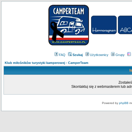
FAQ
Szukaj
Użytkownicy
Grupy
Klub miłośników turystyki kamperowej - CamperTeam
I
Zostałeś
Skontaktuj się z webmasterem lub admi
Powered by
phpBB
mo