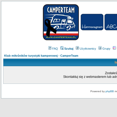
FAQ
Szukaj
Użytkownicy
Grupy
Klub miłośników turystyki kamperowej - CamperTeam
I
Zostałeś
Skontaktuj się z webmasterem lub admi
Powered by
phpBB
mo