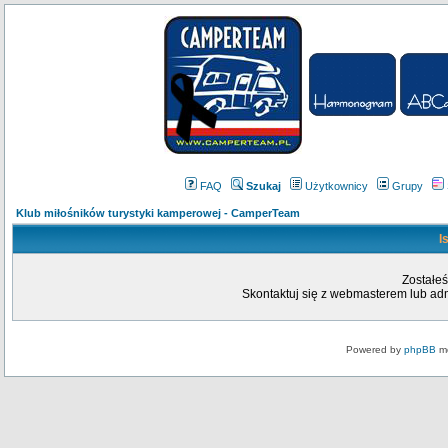
FAQ
Szukaj
Użytkownicy
Grupy
Klub miłośników turystyki kamperowej - CamperTeam
I
Zostałeś
Skontaktuj się z webmasterem lub admi
Powered by
phpBB
mo