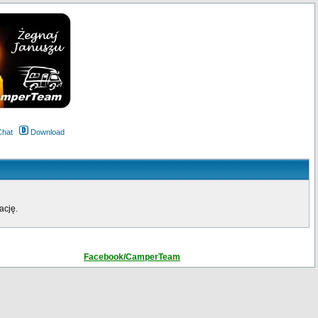
Chat
Download
ację.
Facebook/CamperTeam