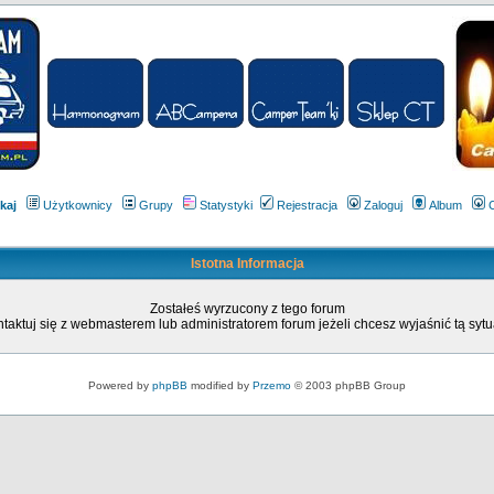
kaj
Użytkownicy
Grupy
Statystyki
Rejestracja
Zaloguj
Album
Istotna Informacja
Zostałeś wyrzucony z tego forum
taktuj się z webmasterem lub administratorem forum jeżeli chcesz wyjaśnić tą sytu
Powered by
phpBB
modified by
Przemo
© 2003 phpBB Group