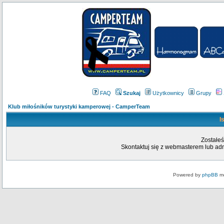
FAQ
Szukaj
Użytkownicy
Grupy
Klub miłośników turystyki kamperowej - CamperTeam
I
Zostałeś
Skontaktuj się z webmasterem lub admi
Powered by
phpBB
mo