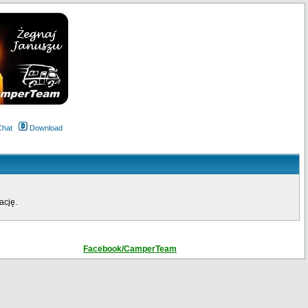
Chat
Download
ację.
Facebook/CamperTeam