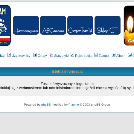
kaj
Użytkownicy
Grupy
Statystyki
Rejestracja
Zaloguj
Album
Istotna Informacja
Zostałeś wyrzucony z tego forum
taktuj się z webmasterem lub administratorem forum jeżeli chcesz wyjaśnić tą sytu
Powered by
phpBB
modified by
Przemo
© 2003 phpBB Group