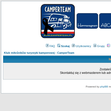
FAQ
Szukaj
Użytkownicy
Grupy
Klub miłośników turystyki kamperowej - CamperTeam
I
Zostałeś
Skontaktuj się z webmasterem lub admi
Powered by
phpBB
mo