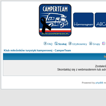
FAQ
Szukaj
Użytkownicy
Grupy
Klub miłośników turystyki kamperowej - CamperTeam
I
Zostałeś
Skontaktuj się z webmasterem lub admi
Powered by
phpBB
mo