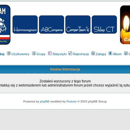
kaj
Użytkownicy
Grupy
Statystyki
Rejestracja
Zaloguj
Album
Istotna Informacja
Zostałeś wyrzucony z tego forum
taktuj się z webmasterem lub administratorem forum jeżeli chcesz wyjaśnić tą sytu
Powered by
phpBB
modified by
Przemo
© 2003 phpBB Group