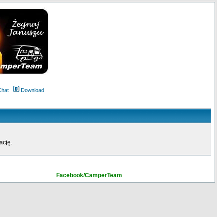
Chat
Download
ację.
Facebook/CamperTeam