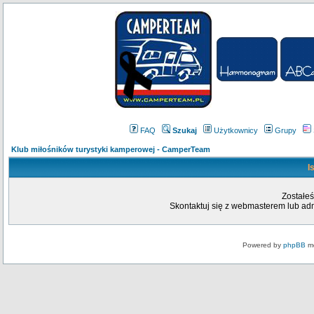
FAQ
Szukaj
Użytkownicy
Grupy
Klub miłośników turystyki kamperowej - CamperTeam
I
Zostałeś
Skontaktuj się z webmasterem lub admi
Powered by
phpBB
mo